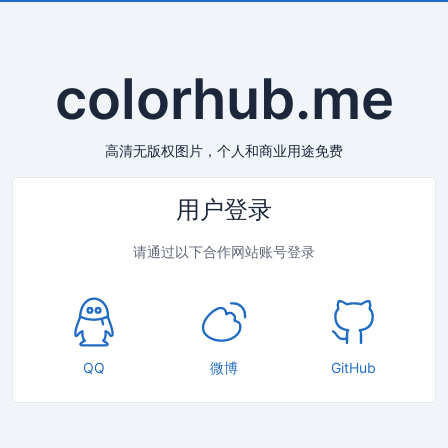
c
o
l
o
r
h
u
b
.
m
e
高清无版权图片，个人和商业用途免费
用户登录
请通过以下合作网站账号登录
QQ
微博
GitHub