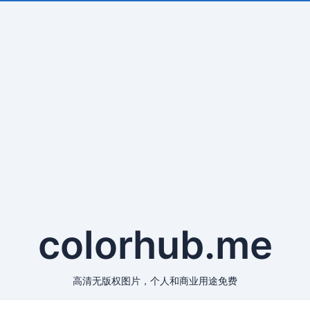
c
o
l
o
r
h
u
b
.
m
e
高清无版权图片，个人和商业用途免费