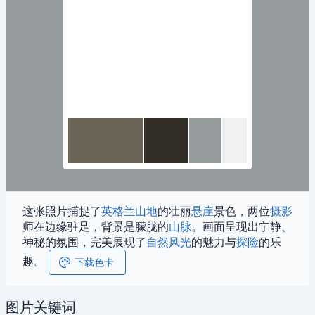
这张照片捕捉了
英格兰
山地
的壮丽
悬崖
景色，两位
摄影
师在边缘驻足，背景是朦胧的
山脉
。画面呈现出宁静、
神秘的氛围，完美展现了
自然风光
的魅力与
探险
的乐
趣。
下载色卡
图片关键词