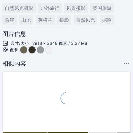
自然风光摄影
户外旅行
风景摄影
英国旅游
悬崖
山地
英格兰
摄影
自然风光
探险
雾气
秋季
山脉
苔藓
图片信息
尺寸/大小
2918 x 3648 像素 / 3.37 MB
色卡
相似内容