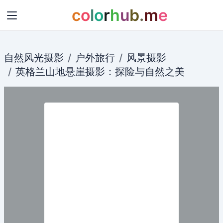
c
o
l
o
r
h
u
b
.
m
e
自然风光摄影
户外旅行
风景摄影
英格兰
山地
悬崖
摄影
：
探险
与自然之美