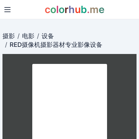
c
o
l
o
r
h
u
b
.
m
e
摄影
电影
设备
RED
摄像机
摄影
器材专业
影像
设备