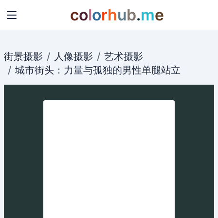
c
o
l
o
r
h
u
b
.
m
e
街景摄影
人像摄影
艺术摄影
城市街头：
力量
与
孤独
的男性
单腿站立