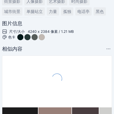
街景摄影
人像摄影
艺术摄影
时尚摄影
城市街景
单腿站立
力量
孤独
电话亭
黑色
时尚
摄影
艺术
黄昏
图片信息
尺寸/大小
4240 x 2384 像素 / 1.21 MB
色卡
相似内容