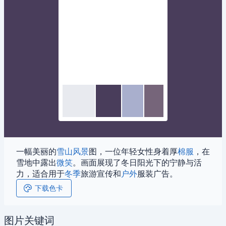
一幅美丽的
雪山
风景
图，一位年轻女性身着厚
棉服
，在
雪地中露出
微笑
。画面展现了冬日阳光下的宁静与活
力，适合用于
冬季
旅游宣传和
户外
服装广告。
下载色卡
图片关键词