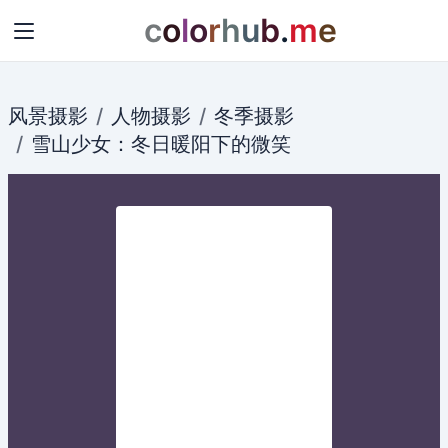
c
o
l
o
r
h
u
b
.
m
e
风景摄影
人物摄影
冬季摄影
雪山
少女
：冬日暖阳下的
微笑