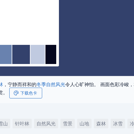
林
，宁静而祥和的
冬季
自然风光
令人心旷神怡。 画面色彩冷峻，
赏。
下载色卡
雪山
针叶林
自然风光
雪景
山地
森林
冰雪