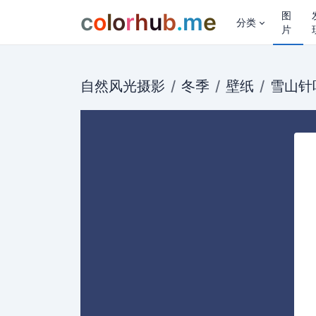
c
o
l
o
r
h
u
b
.
m
e
图
分类
片
自然风光摄影
冬季
壁纸
雪山
针