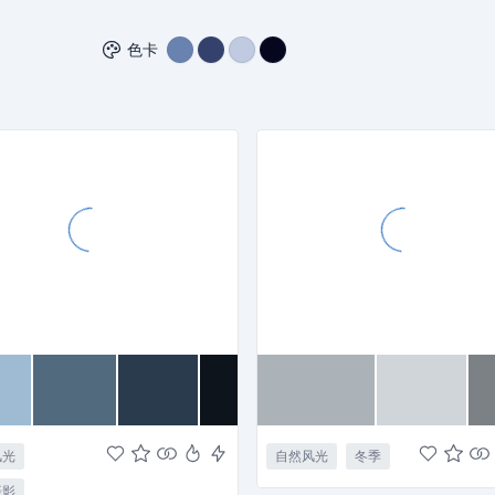
色卡
风光
自然风光
冬季
摄影