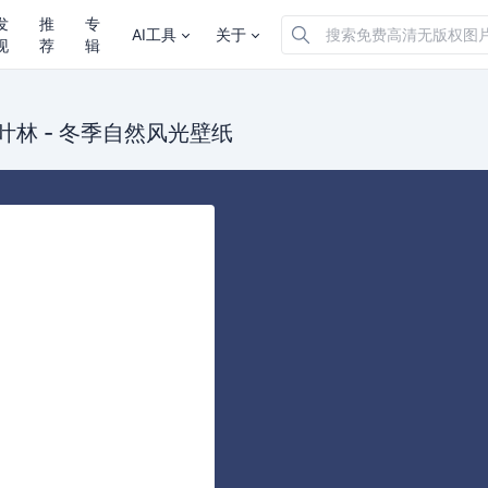
发
推
专
AI工具
关于
现
荐
辑
叶林
-
冬季
自然风光
壁纸