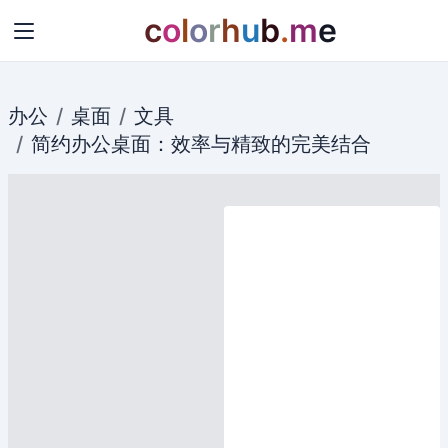
c
o
l
o
r
h
u
b
.
m
e
办公
桌面
文具
简约
办公
桌面
：
效率
与精致的完美结合