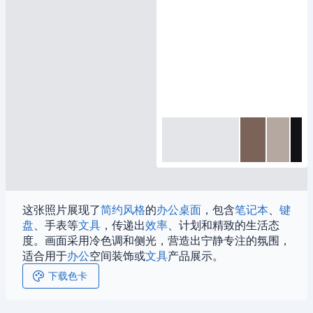
这张照片展现了
简约风格
的
办公
桌面
，包含
笔记本
、
键
盘
、手表等
文具
，传递出
效率
、计划和精致的生活态
度。画面采用冷色调和侧光，营造出宁静专注的氛围，
适合用于
办公
空间装饰或
文具
产品展示。
下载色卡