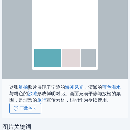
这张
航拍
照片展现了宁静的
海滩
风光
，清澈的
蓝色
海水
与粉色的
沙滩
形成鲜明对比。画面充满平静与放松的氛
围，是理想的
旅行
宣传素材，也能作为壁纸使用。
下载色卡
图片关键词