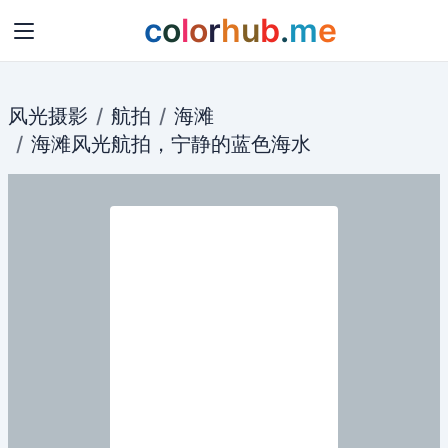
c
o
l
o
r
h
u
b
.
m
e
风光摄影
航拍
海滩
海滩
风光
航拍
，宁静的
蓝色
海水