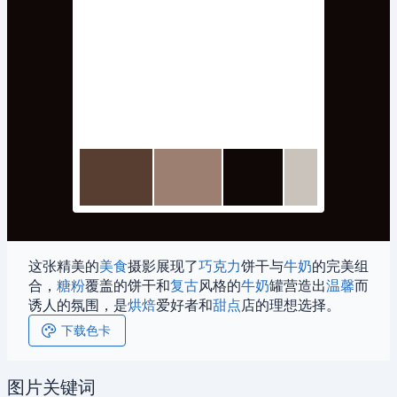
这张精美的
美食
摄影展现了
巧克力
饼干与
牛奶
的完美组
合，
糖粉
覆盖的饼干和
复古
风格的
牛奶
罐营造出
温馨
而
诱人的氛围，是
烘焙
爱好者和
甜点
店的理想选择。
下载色卡
图片关键词