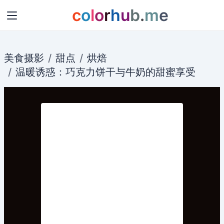
c
o
l
o
r
h
u
b
.
m
e
美食摄影
甜点
烘焙
温暖诱惑：
巧克力
饼干与
牛奶
的甜蜜享受