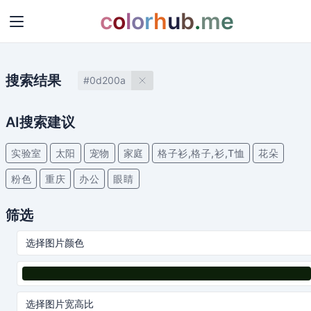
c
o
l
o
r
h
u
b
.
m
e
搜索结果
#0d200a
AI搜索建议
实验室
太阳
宠物
家庭
格子衫,格子,衫,T恤
花朵
粉色
重庆
办公
眼睛
筛选