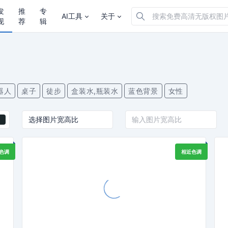
发
推
专
AI工具
关于
现
荐
辑
器人
桌子
徒步
盒装水,瓶装水
蓝色背景
女性
色调
相近色调