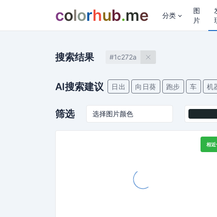
c
o
l
o
r
h
u
b
.
m
e
图
分类
片
搜索结果
#1c272a
AI搜索建议
日出
向日葵
跑步
车
机
筛选
相近