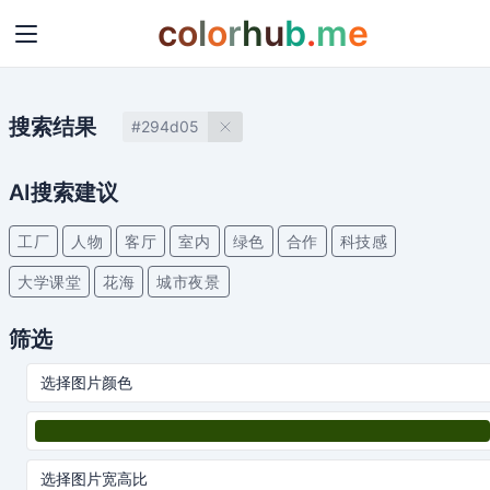
c
o
l
o
r
h
u
b
.
m
e
搜索结果
#294d05
AI搜索建议
工厂
人物
客厅
室内
绿色
合作
科技感
大学课堂
花海
城市夜景
筛选