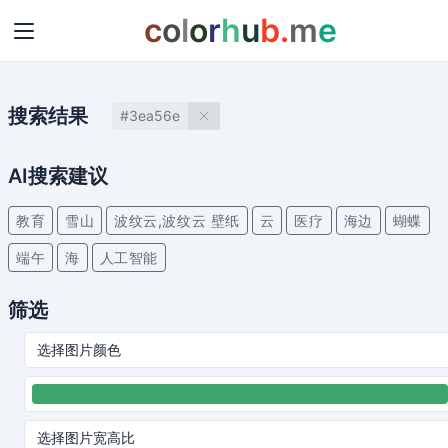
c
o
l
o
r
h
u
b
.
m
e
搜索结果
#3ea56e
AI搜索建议
教育
雪山
波纹云,波纹云 壁纸
云
医疗
海边
蝴蝶
端午
海
人工智能
筛选