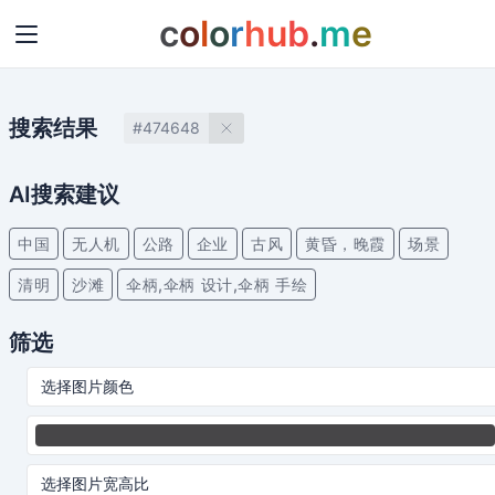
c
o
l
o
r
h
u
b
.
m
e
搜索结果
#474648
AI搜索建议
中国
无人机
公路
企业
古风
黄昏，晚霞
场景
清明
沙滩
伞柄,伞柄 设计,伞柄 手绘
筛选