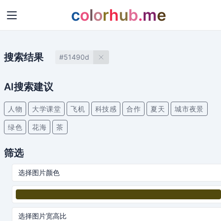
c
o
l
o
r
h
u
b
.
m
e
搜索结果
#51490d
AI搜索建议
人物
大学课堂
飞机
科技感
合作
夏天
城市夜景
绿色
花海
茶
筛选