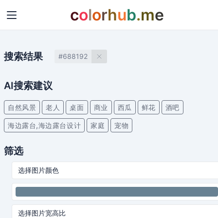
c
o
l
o
r
h
u
b
.
m
e
搜索结果
#688192
AI搜索建议
自然风景
老人
桌面
商业
西瓜
鲜花
酒吧
海边露台,海边露台设计
家庭
宠物
筛选