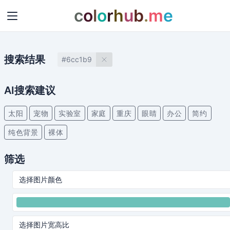
c
o
l
o
r
h
u
b
.
m
e
搜索结果
#6cc1b9
AI搜索建议
太阳
宠物
实验室
家庭
重庆
眼睛
办公
简约
纯色背景
裸体
筛选