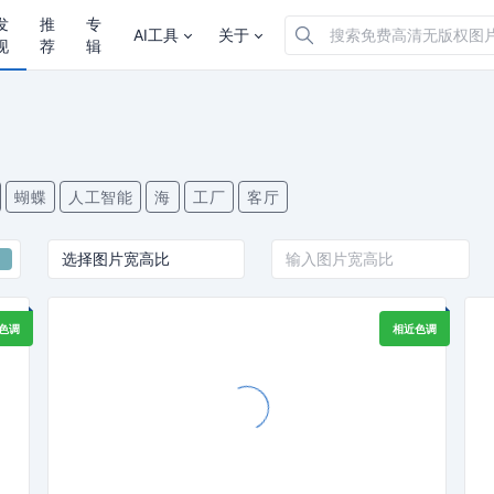
发
推
专
AI工具
关于
现
荐
辑
蝴蝶
人工智能
海
工厂
客厅
色调
相近色调