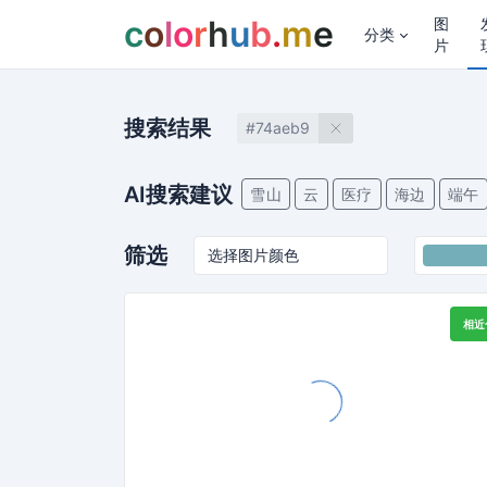
c
o
l
o
r
h
u
b
.
m
e
图
分类
片
搜索结果
#74aeb9
AI搜索建议
雪山
云
医疗
海边
端午
筛选
相近