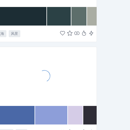
航海
风景