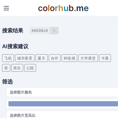
c
o
l
o
r
h
u
b
.
m
e
搜索结果
#8698c8
AI搜索建议
飞机
城市夜景
夏天
合作
科技感
大学课堂
卡通
茶
医生
公园
筛选