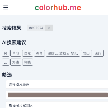
c
o
l
o
r
h
u
b
.
m
e
搜索结果
#897974
AI搜索建议
树
草地
自然
教育
波纹云,波纹云 壁纸
雪山
医疗
云
海边
蝴蝶
筛选