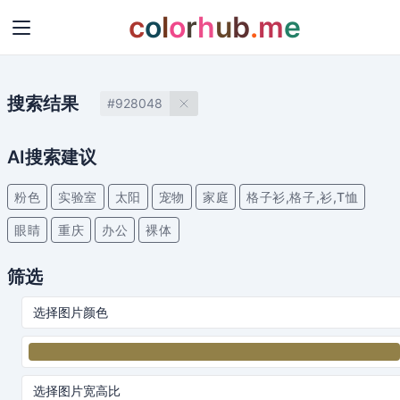
c
o
l
o
r
h
u
b
.
m
e
搜索结果
#928048
AI搜索建议
粉色
实验室
太阳
宠物
家庭
格子衫,格子,衫,T恤
眼睛
重庆
办公
裸体
筛选