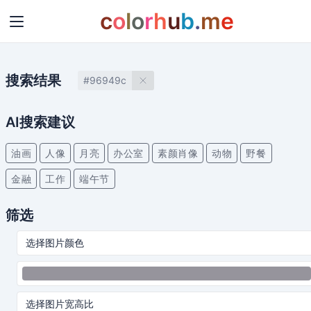
c
o
l
o
r
h
u
b
.
m
e
搜索结果
#96949c
AI搜索建议
油画
人像
月亮
办公室
素颜肖像
动物
野餐
金融
工作
端午节
筛选