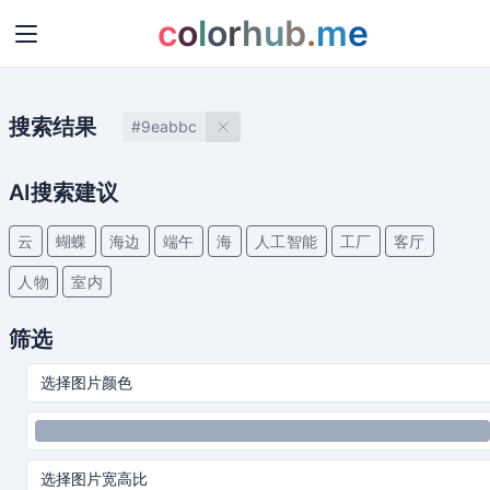
c
o
l
o
r
h
u
b
.
m
e
搜索结果
#9eabbc
AI搜索建议
云
蝴蝶
海边
端午
海
人工智能
工厂
客厅
人物
室内
筛选