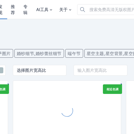
发
推
专
AI工具
关于
现
荐
辑
萨图片
婚纱细节,婚纱蕾丝细节
端午节
星空主题,星空背景,星空
色调
相近色调