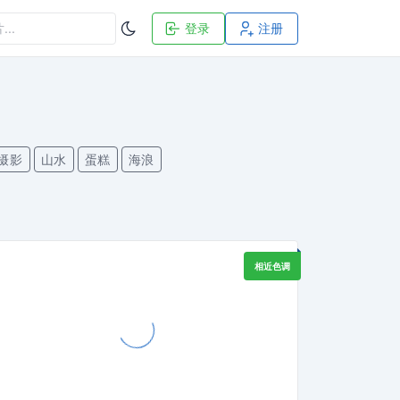
登录
注册
摄影
山水
蛋糕
海浪
相近色调