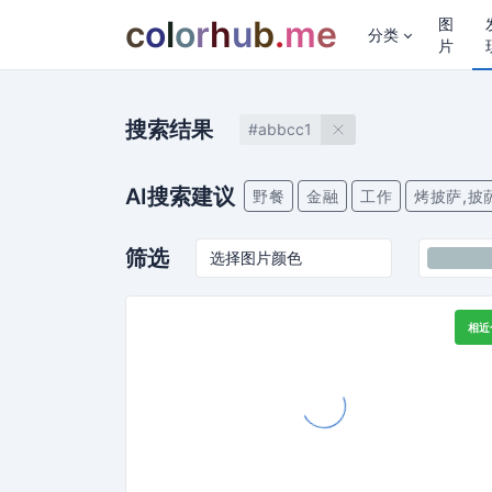
c
o
l
o
r
h
u
b
.
m
e
图
分类
片
搜索结果
#abbcc1
AI搜索建议
野餐
金融
工作
烤披萨,披
筛选
相近