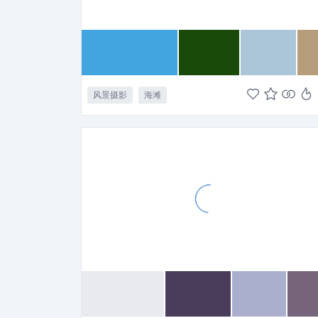
风景摄影
海滩