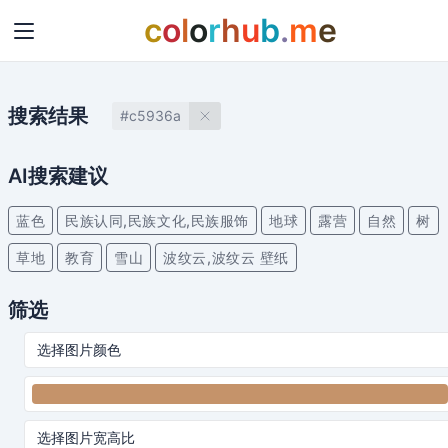
c
o
l
o
r
h
u
b
.
m
e
搜索结果
#c5936a
AI搜索建议
蓝色
民族认同,民族文化,民族服饰
地球
露营
自然
树
草地
教育
雪山
波纹云,波纹云 壁纸
筛选