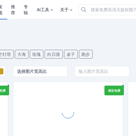
发
推
专
AI工具
关于
现
荐
辑
空灯塔
大海
玫瑰
向日葵
桌子
跑步
色调
相近色调