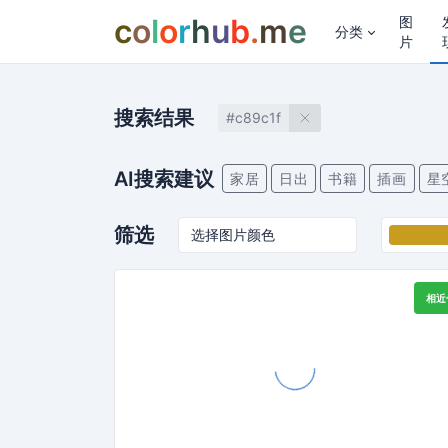
c
o
l
o
r
h
u
b
.
m
e
图
分类
片
搜索结果
#c89c1f
AI搜索建议
家居
日出
书籍
插画
星
筛选
相近