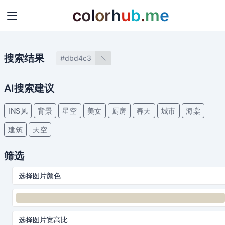
c
o
l
o
r
h
u
b
.
m
e
搜索结果
#dbd4c3
AI搜索建议
INS风
背景
星空
美女
厨房
春天
城市
海棠
建筑
天空
筛选