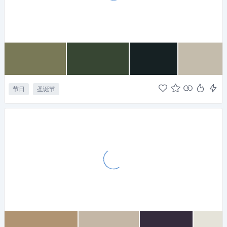
节日
圣诞节