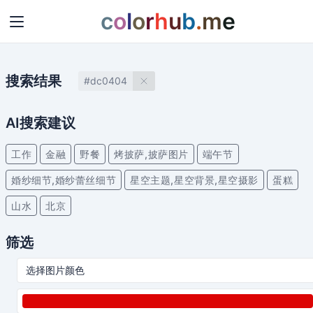
c
o
l
o
r
h
u
b
.
m
e
搜索结果
#dc0404
AI搜索建议
工作
金融
野餐
烤披萨,披萨图片
端午节
婚纱细节,婚纱蕾丝细节
星空主题,星空背景,星空摄影
蛋糕
山水
北京
筛选