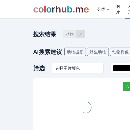
c
o
l
o
r
h
u
b
.
m
e
图
分类
片
搜索结果
动物
AI搜索建议
动物摄影
野生动物
动物肖像
筛选
A