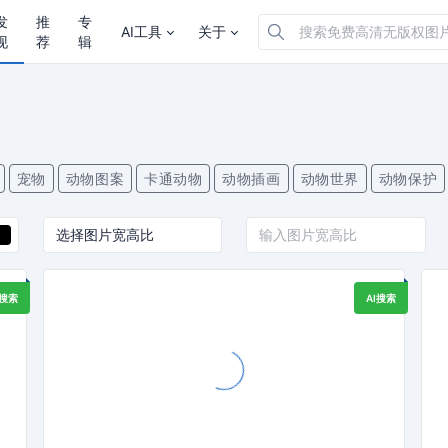
发
推
专
AI工具
关于
现
荐
辑
宠物
动物图案
卡通动物
动物插画
动物世界
动物保护
I搜索
AI搜索