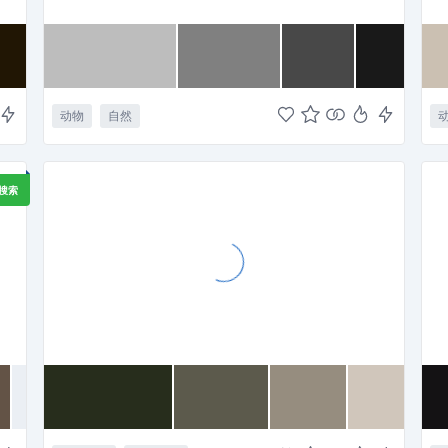
动物
自然
I搜索