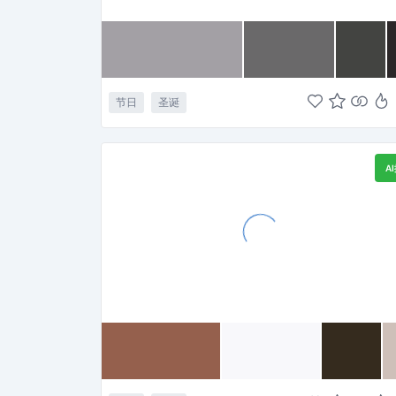
节日
圣诞
A