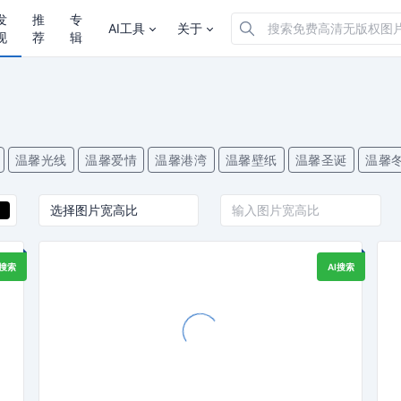
发
推
专
AI工具
关于
现
荐
辑
温馨光线
温馨爱情
温馨港湾
温馨壁纸
温馨圣诞
温馨
I搜索
AI搜索