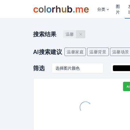
c
o
l
o
r
h
u
b
.
m
e
图
分类
片
搜索结果
温馨
AI搜索建议
温馨家庭
温馨背景
温馨场景
筛选
A