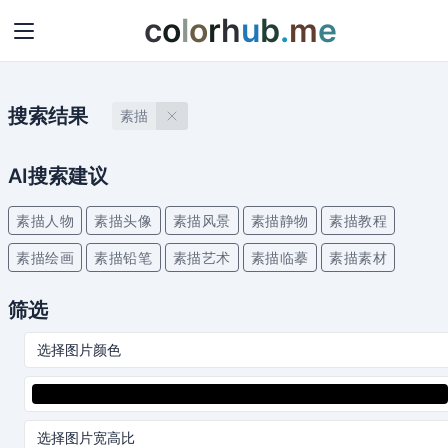
c
o
l
o
r
h
u
b
.
m
e
搜索结果
素描
AI搜索建议
素描人物
素描头像
素描风景
素描静物
素描教程
素描绘画
素描铅笔
素描艺术
素描临摹
素描素材
筛选