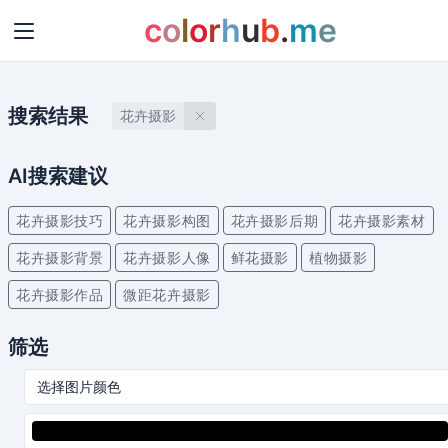
c
o
l
o
r
h
u
b
.
m
e
搜索结果
花卉摄影
AI搜索建议
花卉摄影技巧
花卉摄影构图
花卉摄影后期
花卉摄影素材
花卉摄影背景
花卉摄影人像
鲜花摄影
植物摄影
花卉摄影作品
微距花卉摄影
筛选