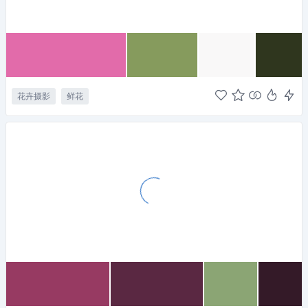
花卉摄影
鲜花