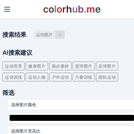
c
o
l
o
r
h
u
b
.
m
e
搜索结果
运动图片
AI搜索建议
运动背景
健身图片
跑步素材
篮球图片
足球图片
运动训练
运动人物
户外运动
力量训练
团队运动
筛选