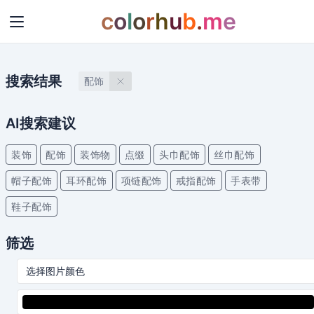
c
o
l
o
r
h
u
b
.
m
e
搜索结果
配饰
AI搜索建议
装饰
配饰
装饰物
点缀
头巾配饰
丝巾配饰
帽子配饰
耳环配饰
项链配饰
戒指配饰
手表带
鞋子配饰
筛选