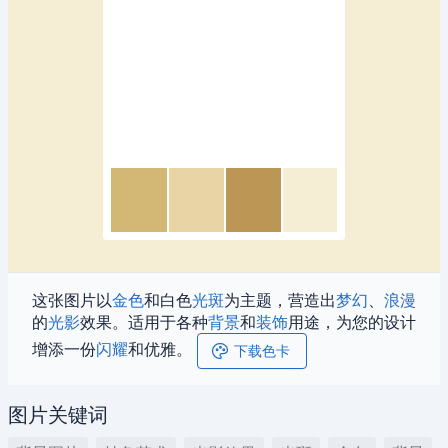
这张图片以
金色
和白色
光斑
为主题，营造出
梦幻
、
浪漫
的
光影
效果。适用于各种
背景
和
装饰
用途，为您的设计
增添一份
闪耀
和优雅。
下载色卡
图片关键词