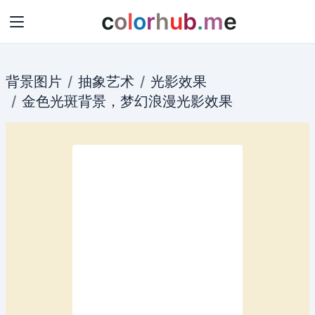
c
o
l
o
r
h
u
b
.
m
e
背景图片
抽象艺术
光影效果
金色
光斑
背景
，
梦幻
浪漫
光影
效果