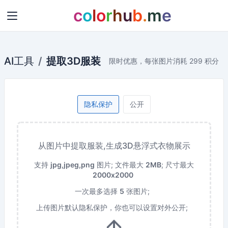
c
o
l
o
r
h
u
b
.
m
e
AI工具
提取3D服装
限时优惠，每张图片消耗 299 积分
隐私保护
公开
从图片中提取服装,生成3D悬浮式衣物展示
支持
jpg,jpeg,png
图片;
文件最大
2MB
;
尺寸最大
2000x2000
一次最多选择
5
张图片;
上传图片默认隐私保护，你也可以设置对外公开;