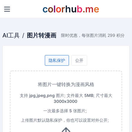
c
o
l
o
r
h
u
b
.
m
e
AI工具
图片转漫画
限时优惠，每张图片消耗 299 积分
隐私保护
公开
将图片一键转换为漫画风格
支持
jpg,jpeg,png
图片;
文件最大
5MB
;
尺寸最大
3000x3000
一次最多选择
5
张图片;
上传图片默认隐私保护，你也可以设置对外公开;