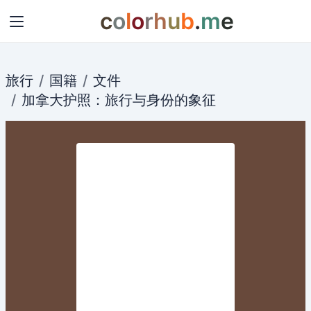
c
o
l
o
r
h
u
b
.
m
e
旅行
国籍
文件
加拿大
护照
：
旅行
与
身份
的象征