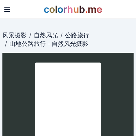
c
o
l
o
r
h
u
b
.
m
e
风景摄影
自然风光
公路旅行
山地
公路
旅行 -
自然风光
摄影