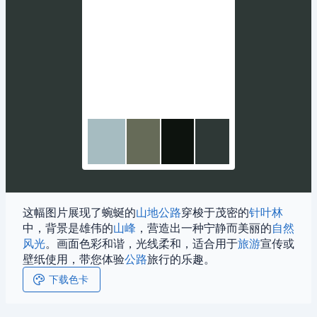
这幅图片展现了蜿蜒的
山地
公路
穿梭于茂密的
针叶林
中，背景是雄伟的
山峰
，营造出一种宁静而美丽的
自然
风光
。画面色彩和谐，光线柔和，适合用于
旅游
宣传或
壁纸使用，带您体验
公路
旅行的乐趣。
下载色卡