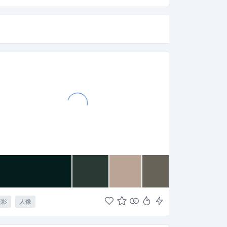
摄影
人像