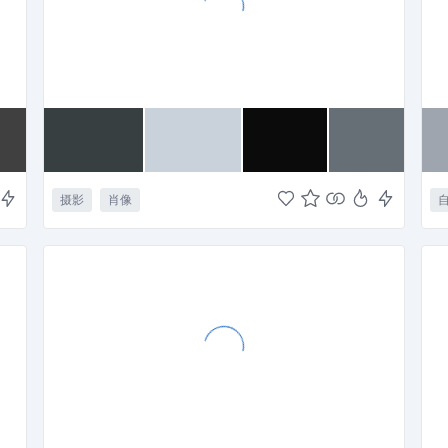
摄影
肖像