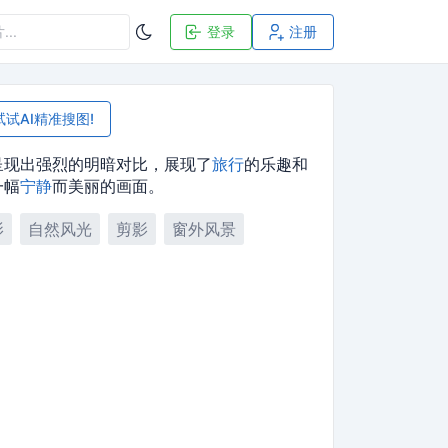
登录
注册
试试AI精准搜图!
呈现出强烈的明暗对比，展现了
旅行
的乐趣和
一幅
宁静
而美丽的画面。
影
自然风光
剪影
窗外风景