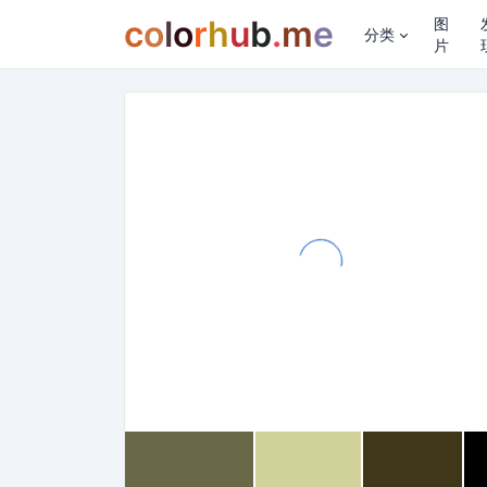
c
o
l
o
r
h
u
b
.
m
e
图
分类
片