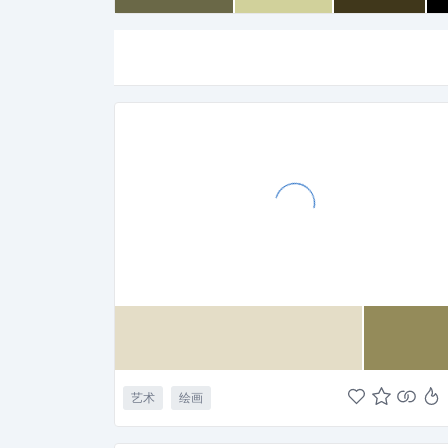
艺术
绘画