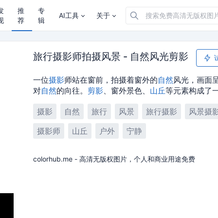
发
推
专
AI工具
关于
现
荐
辑
旅行摄影师拍摄风景 - 自然风光剪影
一位
摄影
师站在窗前，拍摄着窗外的
自然
风光，画面
对
自然
的向往。
剪影
、窗外景色、
山丘
等元素构成了
摄影
自然
旅行
风景
旅行摄影
风景摄
摄影师
山丘
户外
宁静
colorhub.me - 高清无版权图片，个人和商业用途免费