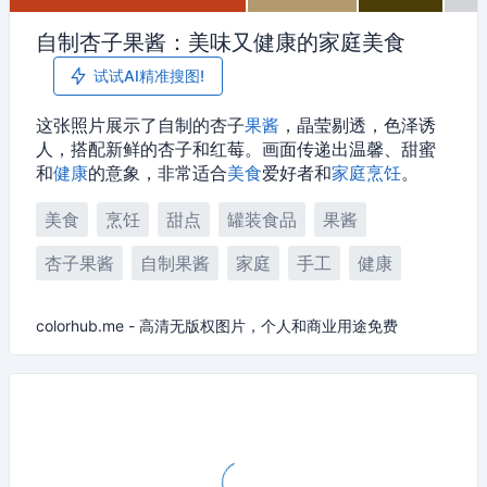
自制杏子果酱：美味又健康的家庭美食
试试AI精准搜图!
这张照片展示了自制的杏子
果酱
，晶莹剔透，色泽诱
人，搭配新鲜的杏子和红莓。画面传递出温馨、甜蜜
和
健康
的意象，非常适合
美食
爱好者和
家庭
烹饪
。
美食
烹饪
甜点
罐装食品
果酱
杏子果酱
自制果酱
家庭
手工
健康
colorhub.me - 高清无版权图片，个人和商业用途免费