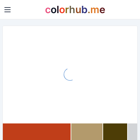
c
o
l
o
r
h
u
b
.
m
e