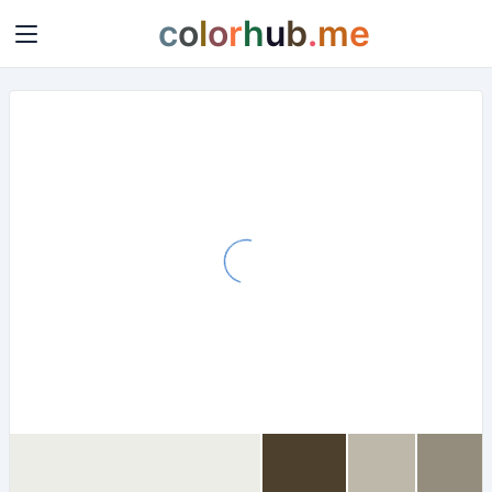
c
o
l
o
r
h
u
b
.
m
e