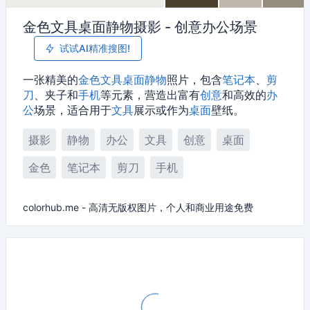
金色文具桌面静物摄影 - 创意办公场景
试试AI精准搜图!
一张精美的
金色
文具
桌面
静物
照片，包含
笔记本
、
剪
刀
、夹子和
手机
等元素，营造出富有
创意
和高效的
办
公
场景，适合用于
文具
展示或作为
桌面
壁纸。
摄影
静物
办公
文具
创意
桌面
金色
笔记本
剪刀
手机
colorhub.me - 高清无版权图片，个人和商业用途免费