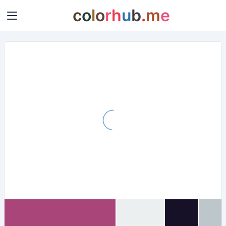
c
o
l
o
r
h
u
b
.
m
e