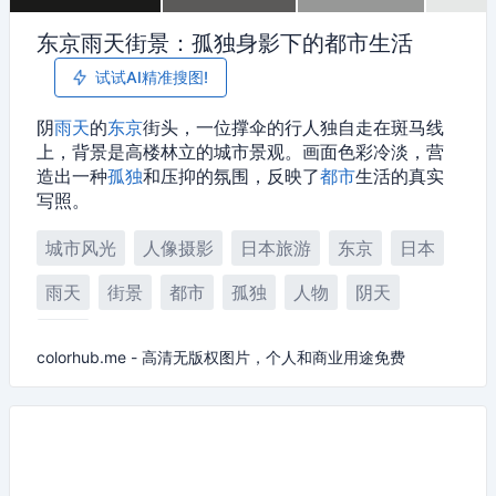
东京雨天街景：孤独身影下的都市生活
试试AI精准搜图!
阴
雨天
的
东京
街头，一位撑伞的行人独自走在斑马线
上，背景是高楼林立的城市景观。画面色彩冷淡，营
造出一种
孤独
和压抑的氛围，反映了
都市
生活的真实
写照。
城市风光
人像摄影
日本旅游
东京
日本
雨天
街景
都市
孤独
人物
阴天
街拍
colorhub.me - 高清无版权图片，个人和商业用途免费