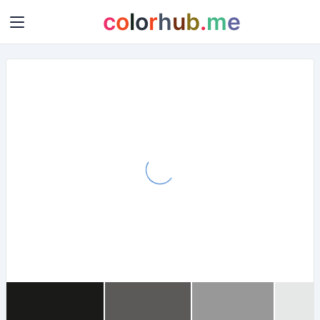
c
o
l
o
r
h
u
b
.
m
e