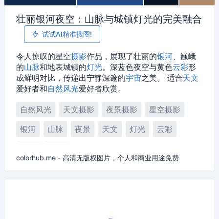
壮丽银河夜空：山脉与城镇灯光的完美融合
试试AI精准搜图!
令人惊叹的星空
摄影
作品，展现了壮丽的
银河
、巍峨
的
山脉
和地表城镇的
灯光
。深蓝色夜空与黄色
云彩
形
成鲜明对比，传递出宁静深邃的
宇宙
之美。 适合
天文
爱好者和
自然风光
爱好者欣赏。
自然风光
天文摄影
夜景摄影
星空摄影
银河
山脉
夜景
天文
灯光
云彩
摄影
宇宙
colorhub.me - 高清无版权图片，个人和商业用途免费