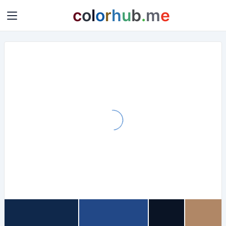
c
o
l
o
r
h
u
b
.
m
e