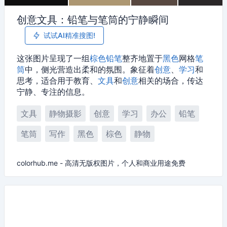
创意文具：铅笔与笔筒的宁静瞬间
试试AI精准搜图!
这张图片呈现了一组
棕色
铅笔
整齐地置于
黑色
网格
笔
筒
中，侧光营造出柔和的氛围。象征着
创意
、
学习
和
思考，适合用于教育、
文具
和
创意
相关的场合，传达
宁静、专注的信息。
文具
静物摄影
创意
学习
办公
铅笔
笔筒
写作
黑色
棕色
静物
colorhub.me - 高清无版权图片，个人和商业用途免费