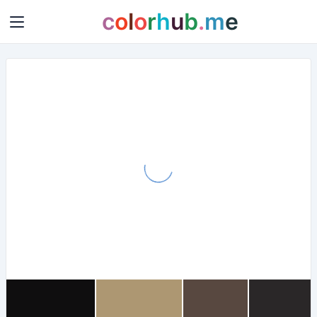
c
o
l
o
r
h
u
b
.
m
e