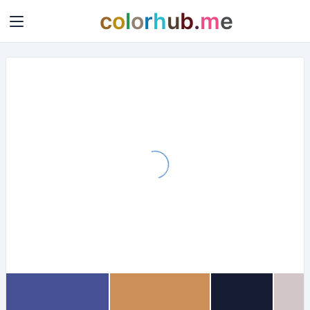
c
o
l
o
r
h
u
b
.
m
e