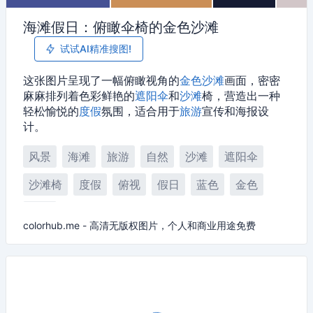
海滩假日：俯瞰伞椅的金色沙滩
试试AI精准搜图!
这张图片呈现了一幅俯瞰视角的
金色
沙滩
画面，密密
麻麻排列着色彩鲜艳的
遮阳伞
和
沙滩
椅，营造出一种
轻松愉悦的
度假
氛围，适合用于
旅游
宣传和海报设
计。
风景
海滩
旅游
自然
沙滩
遮阳伞
沙滩椅
度假
俯视
假日
蓝色
金色
海景
colorhub.me - 高清无版权图片，个人和商业用途免费