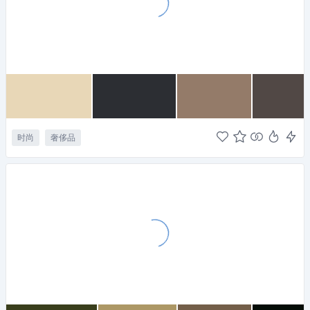
时尚
奢侈品