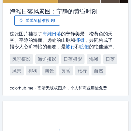
海滩日落风景图：宁静的黄昏时刻
试试AI精准搜图!
这张图片捕捉了
海滩
日落
的宁静美景。橙黄色的天
空、平静的海面、远处的山脉和
椰树
，共同构成了一
幅令人心旷神怡的画卷，是
旅行
和
度假
的绝佳选择。
风景摄影
海滩摄影
日落摄影
海滩
日落
风景
椰树
海景
黄昏
旅行
自然
度假
夕阳
colorhub.me - 高清无版权图片，个人和商业用途免费