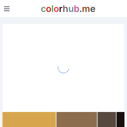
c
o
l
o
r
h
u
b
.
m
e