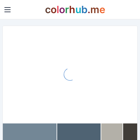
c
o
l
o
r
h
u
b
.
m
e