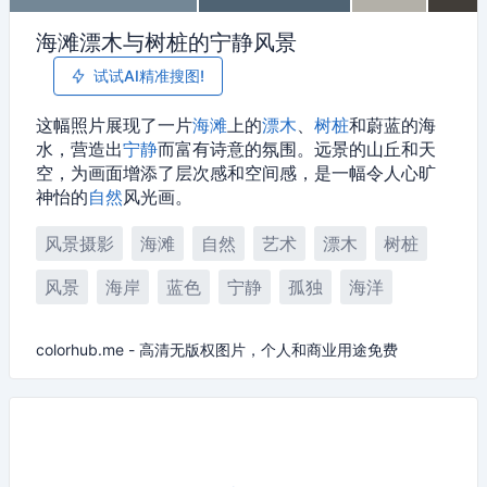
海滩漂木与树桩的宁静风景
试试AI精准搜图!
这幅照片展现了一片
海滩
上的
漂木
、
树桩
和蔚蓝的海
水，营造出
宁静
而富有诗意的氛围。远景的山丘和天
空，为画面增添了层次感和空间感，是一幅令人心旷
神怡的
自然
风光画。
风景摄影
海滩
自然
艺术
漂木
树桩
风景
海岸
蓝色
宁静
孤独
海洋
colorhub.me - 高清无版权图片，个人和商业用途免费